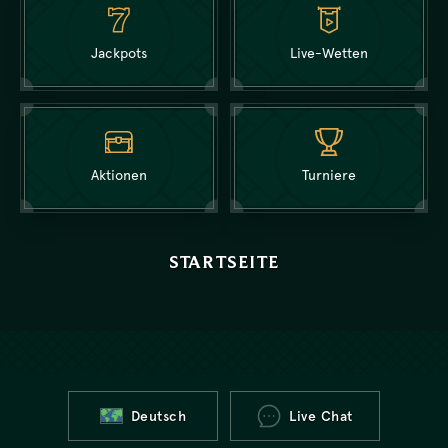
Jackpots
Live-Wetten
Aktionen
Turniere
STARTSEITE
Deutsch
Live Chat