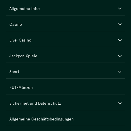
Allgemeine Infos
Casino
Live-Casino
Jackpot-Spiele
Sport
FUT-Münzen
Sicherheit und Datenschutz
Allgemeine Geschäftsbedingungen