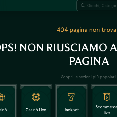
Giochi, Categor
404 pagina non trova
PS! NON RIUSCIAMO A
PAGINA
Scopri le sezioni più popolari.
Scommess
sinò
Casinò Live
Jackpot
live