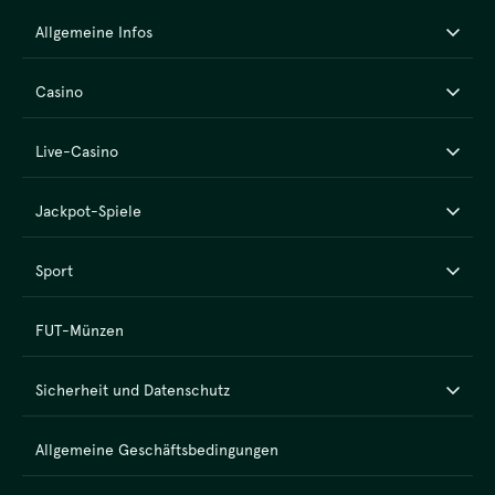
Allgemeine Infos
Casino
Live-Casino
Jackpot-Spiele
Sport
FUT-Münzen
Sicherheit und Datenschutz
Allgemeine Geschäftsbedingungen