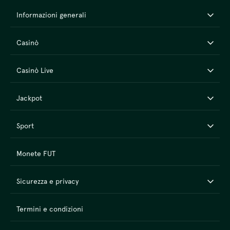
Informazioni generali
Casinò
Casinò Live
Jackpot
Sport
Monete FUT
Sicurezza e privacy
Termini e condizioni