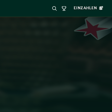
EINZAHLEN