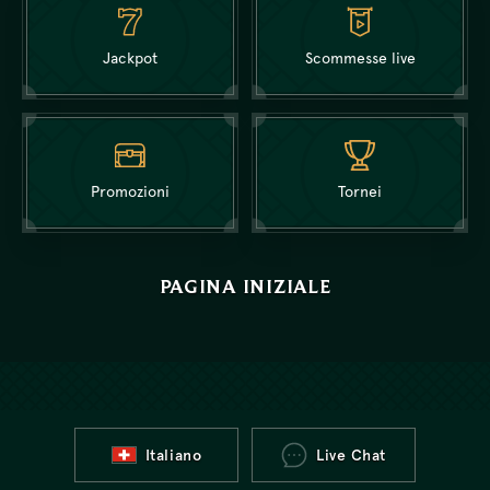
Jackpot
Scommesse live
Promozioni
Tornei
PAGINA INIZIALE
Italiano
Live Chat