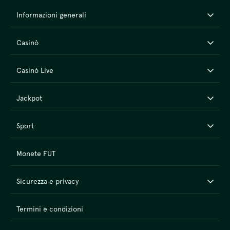
Informazioni generali
Casinò
Casinò Live
Jackpot
Sport
Monete FUT
Sicurezza e privacy
Termini e condizioni