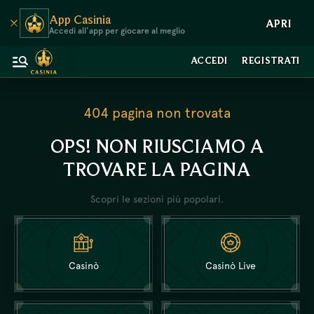
App Casinia
APRI
Accedi all'app per giocare al meglio
ACCEDI
REGISTRATI
404 pagina non trovata
OPS! NON RIUSCIAMO A
TROVARE LA PAGINA
Scopri le sezioni più popolari.
Casinò
Casinò Live