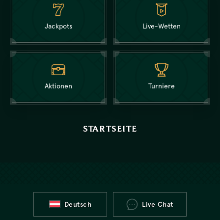
Jackpots
Live-Wetten
Aktionen
Turniere
STARTSEITE
Deutsch
Live Chat