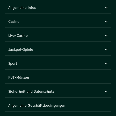
Allgemeine Infos
Casino
Live-Casino
Jackpot-Spiele
Sport
FUT-Münzen
Sicherheit und Datenschutz
Allgemeine Geschäftsbedingungen