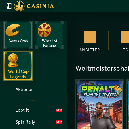
Bonus Crab
Wheel of
Fortune
ANBIETER
TO
Weltmeisterscha
World Cup
Legends
Aktionen
SPIELEN
Loot it
NEW
Spin Rally
NEW