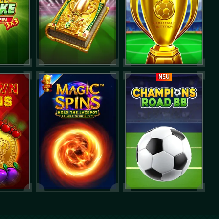
NEU
EN
SPIELEN
SPIELEN