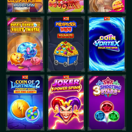
NEU
NEU
NEU
NEU