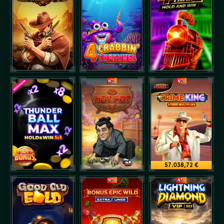
NEU
NEU
57.038,72 €
NEU
NEU