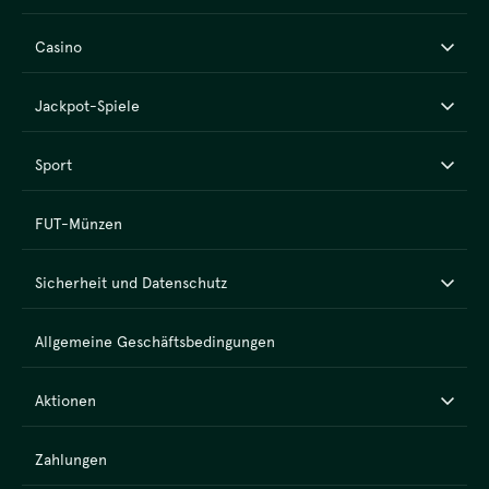
Aber wir streben immer nach Entwicklung und Verbesserung.
Casino
In der Regel werden neue Spieler von der entmutigenden Idee
zurückgehalten, dass sie die Registrierungsroutine bestehen müssen.
Das zahlt sich aufgrund der
Casino-Promotion-Boni
aus. Es ist eine
gängige Praxis, den Spielern das kostenlose Spielen anzubieten, sodass
Jackpot-Spiele
die endgültige Entscheidung bei ihnen liegt: ob sie daraus ein profitables
Hobby machen oder nicht.
Sport
Die hier vorgestellten Spiele sind ehrgeizige Projekte, die bereit sind,
deine Aufmerksamkeit und Anerkennung zu gewinnen.
Es gibt ein verstecktes Juwel unter diesen neuen Spielen. Sei derjenige,
FUT-Münzen
der es herausfindet.
Sicherheit und Datenschutz
Allgemeine Geschäftsbedingungen
Aktionen
Zahlungen