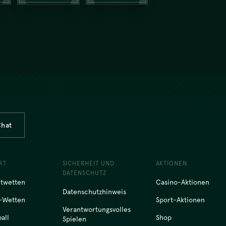
Chat
RT
SICHERHEIT UND
AKTIONEN
DATENSCHUTZ
rtwetten
Casino-Aktionen
Datenschutzhinweis
e-Wetten
Sport-Aktionen
Verantwortungsvolles
all
Shop
Spielen