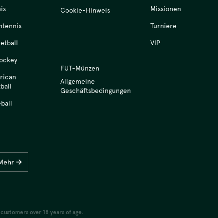
is
Missionen
Cookie-Hinweis
htennis
Turniere
etball
VIP
ockey
FUT-Münzen
rican
Allgemeine
ball
Geschäftsbedingungen
ball
Mehr
 customers over 18 years of age.