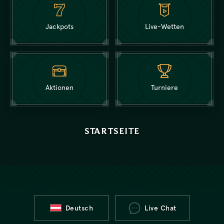
Jackpots
Live-Wetten
Aktionen
Turniere
STARTSEITE
Deutsch
Live Chat