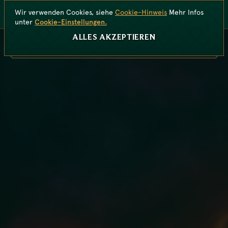
Wir verwenden Cookies, siehe
Cookie-Hinweis
Mehr Infos
unter
Cookie-Einstellungen.
ALLES AKZEPTIEREN