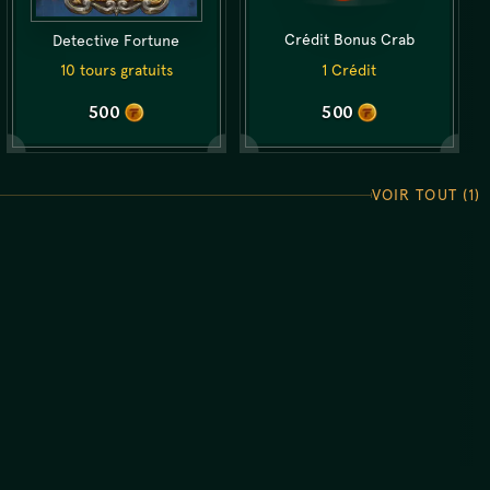
Crédit Bonus Crab
Detective Fortune
10 tours gratuits
1
Crédit
500
500
VOIR TOUT (1)