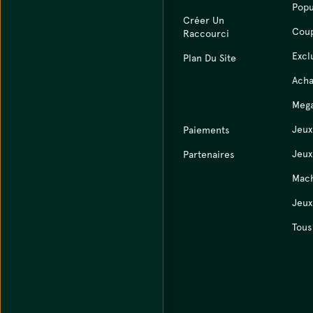
Popu
Créer Un
Cou
Raccourci
Excl
Plan Du Site
Acha
Meg
Jeux
Paiements
Jeux
Partenaires
Mach
Jeux
Tous