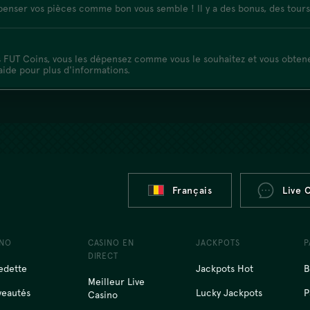
enser vos pièces comme bon vous semble ! Il y a des bonus, des tours gr
!
 FUT Coins, vous les dépensez comme vous le souhaitez et vous obte
aide pour plus d'informations.
Français
Live 
INO
CASINO EN
JACKPOTS
P
DIRECT
edette
Jackpots Hot
B
Meilleur Live
eautés
Lucky Jackpots
P
Casino