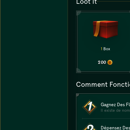
Loot It
1
Box
200
Comment Foncti
Gagnez Des F
Il existe de no
Dépensez Des