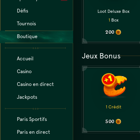
Défis
Loot Deluxe Box
1
Box
Tournois
200
Boutique
Jeux Bonus
Accueil
Casino
Casino en direct
Jackpots
1
Crédit
Paris Sportifs
500
Paris en direct