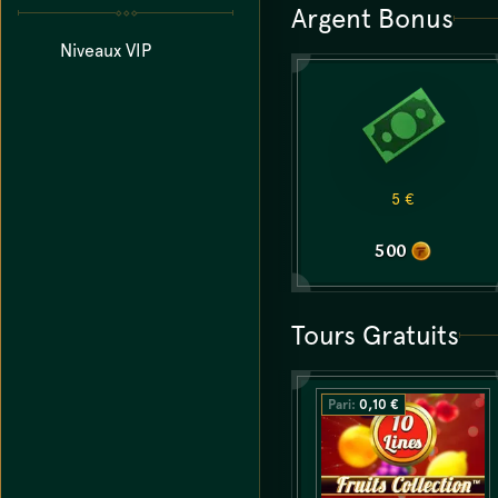
Argent Bonus
Niveaux VIP
5 €
500
Tours Gratuits
Pari:
0,10 €