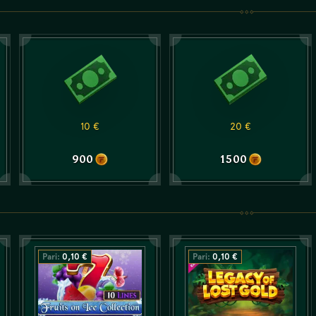
10 €
20 €
900
1500
Pari:
0,10 €
Pari:
0,10 €