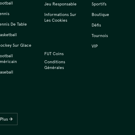
ootball
Jeu Responsable
Sportifs
ennis
Informations Sur
Boutique
Les Cookies
ennis De Table
Défis
asketball
Tournois
ockey Sur Glace
VIP
FUT Coins
ootball
méricain
Conditions
Générales
aseball
Plus