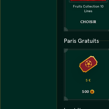
Fruits Collection 10
Lines
CHOISIR
Paris Gratuits
5 €
500