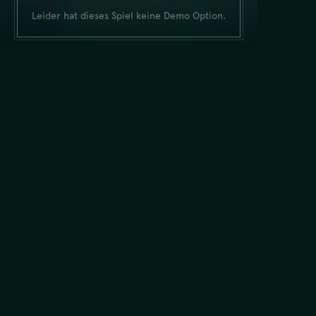
Leider hat dieses Spiel keine Demo Option.