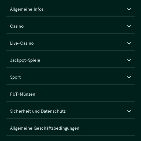
Allgemeine Infos
Casino
Live-Casino
Jackpot-Spiele
Sport
FUT-Münzen
Sicherheit und Datenschutz
Allgemeine Geschäftsbedingungen