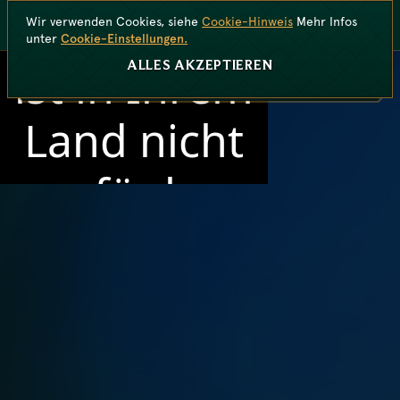
Wir verwenden Cookies, siehe
Cookie-Hinweis
Mehr Infos
unter
Cookie-Einstellungen.
ALLES AKZEPTIEREN