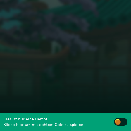
Dies ist nur eine Demo!
Klicke hier um mit echtem Geld zu spielen.