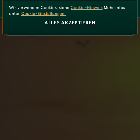
Wir verwenden Cookies, siehe
Cookie-Hinweis
Mehr Infos
unter
Cookie-Einstellungen.
ALLES AKZEPTIEREN