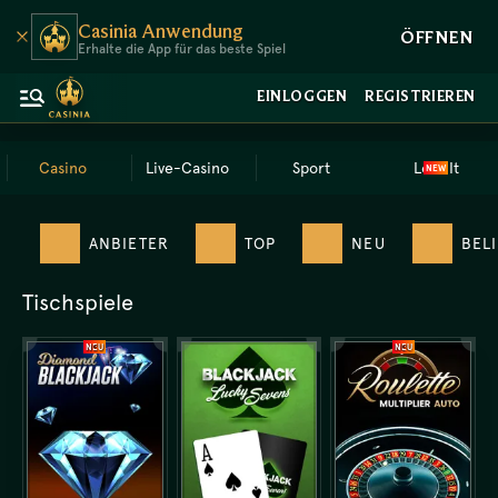
Casinia Anwendung
ÖFFNEN
Erhalte die App für das beste Spiel
EINLOGGEN
REGISTRIEREN
Casino
Live-Casino
Sport
Loot It
NEW
ANBIETER
TOP
NEU
BEL
Tischspiele
NEU
NEU