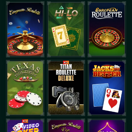
NEU
NEU