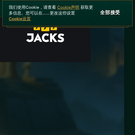
我们使用Cookie，请查看
Cookie声明
获取更
全部接受
多信息。您可以在……更改这些设置
Cookie设置