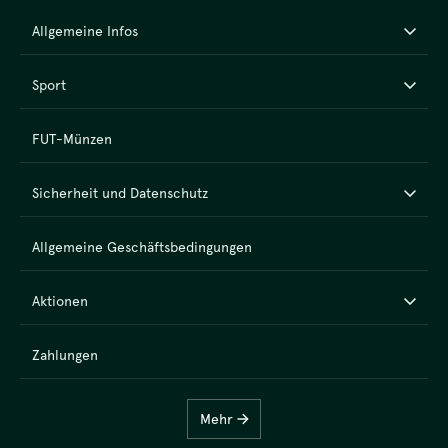
Allgemeine Infos
Sport
FUT-Münzen
Sicherheit und Datenschutz
Allgemeine Geschäftsbedingungen
Aktionen
Zahlungen
Mehr