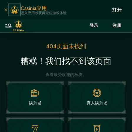
Casinia应用
打开
进入应用以获得最佳游戏体验
登录
注册
404页面未找到
糟糕！我们找不到该页面
查看最受欢迎的板块。
娱乐城
真人娱乐场