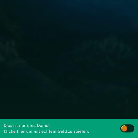
Dies ist nur eine Demo!
Klicke hier um mit echtem Geld zu spielen.