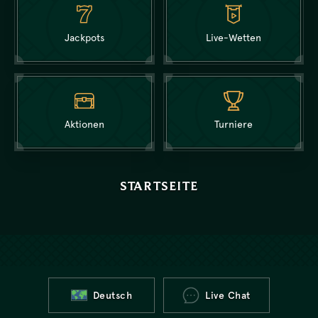
Jackpots
Live-Wetten
Aktionen
Turniere
STARTSEITE
Deutsch
Live Chat