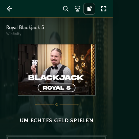
Royal Blackjack 5
Winfinity
UM ECHTES GELD SPIELEN