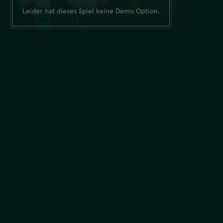
Leider hat dieses Spiel keine Demo Option.