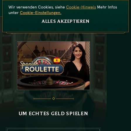
Wir verwenden Cookies, siehe
Cookie-Hinweis
Mehr Infos
unter
Cookie-Einstellungen.
ALLES AKZEPTIEREN
Spanish Roulette
Pragmatic Live
UM ECHTES GELD SPIELEN