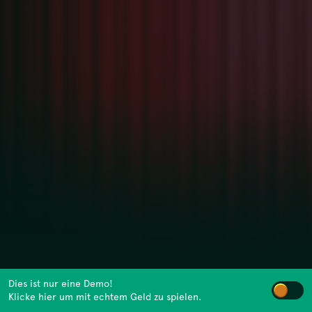
Dies ist nur eine Demo!
Klicke hier um mit echtem Geld zu spielen.