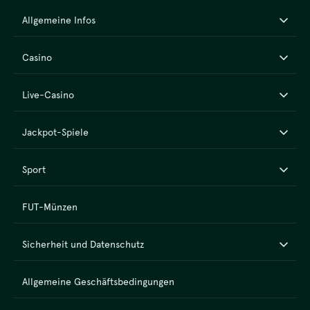
Allgemeine Infos
Casino
Live-Casino
Jackpot-Spiele
Sport
FUT-Münzen
Sicherheit und Datenschutz
Allgemeine Geschäftsbedingungen