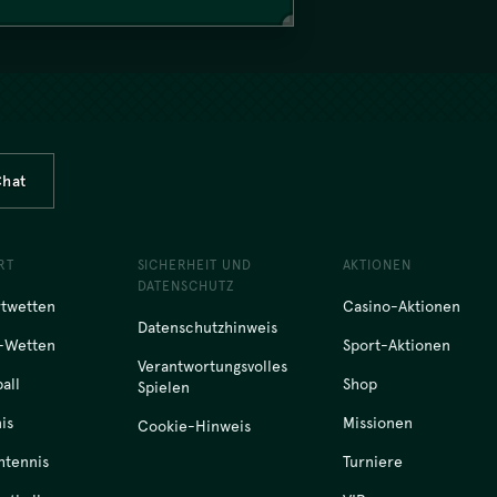
Multiplikator
3%
5%
Chat
8%
10%
RT
SICHERHEIT UND
AKTIONEN
DATENSCHUTZ
rtwetten
Casino-Aktionen
13%
Datenschutzhinweis
e-Wetten
Sport-Aktionen
Verantwortungsvolles
15%
all
Shop
Spielen
is
Missionen
Cookie-Hinweis
20%
htennis
Turniere