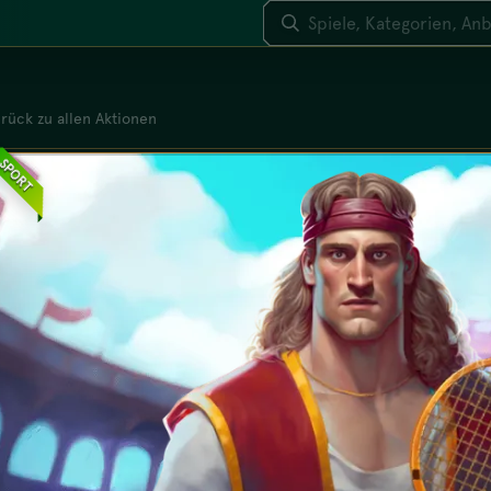
Spiele, Kategorien, Anb
rück zu allen Aktionen
SPORT