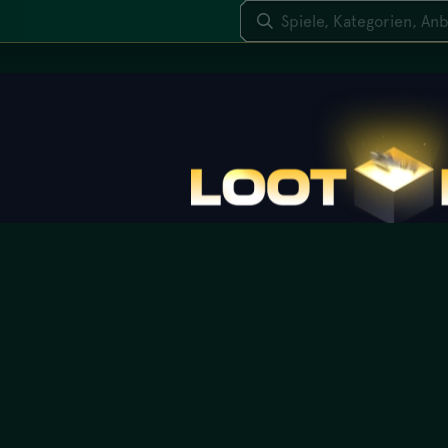
Spiele, Kategorien, Anb