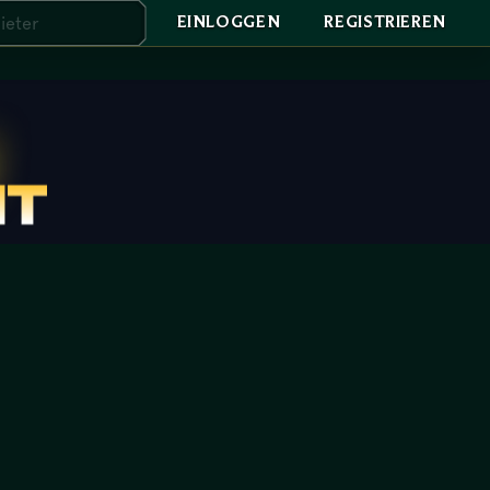
EINLOGGEN
REGISTRIEREN
ieter