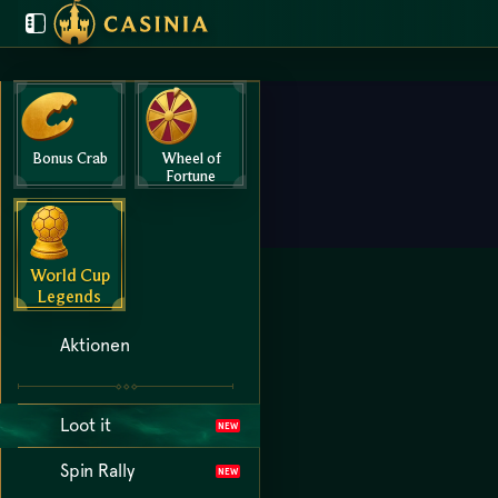
Bonus Crab
Wheel of
Fortune
World Cup
Legends
Aktionen
Loot it
NEW
Spin Rally
NEW