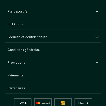
Paris sportifs
FUT Coins
Sécurité et confidentialité
Conditions générales
Promotions
Paiements
Partenaires
Plus