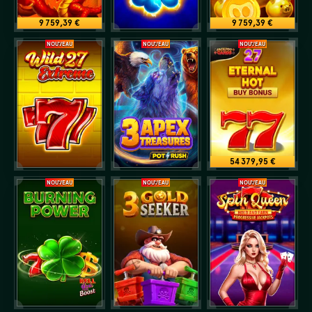
9 759,39 €
9 759,39 €
NOUVEAU
NOUVEAU
NOUVEAU
54 379,95 €
NOUVEAU
NOUVEAU
NOUVEAU