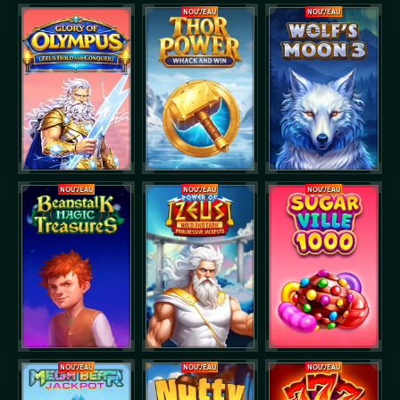
NOUVEAU
NOUVEAU
NOUVEAU
NOUVEAU
NOUVEAU
NOUVEAU
NOUVEAU
NOUVEAU