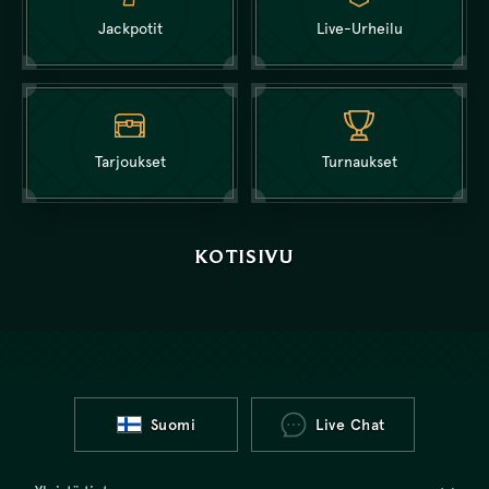
Jackpotit
Live-Urheilu
Tarjoukset
Turnaukset
KOTISIVU
Suomi
Live Chat