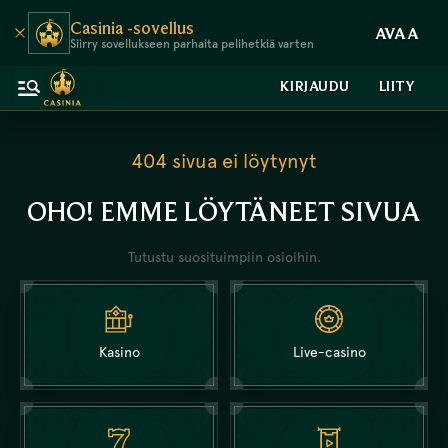
Casinia -sovellus
AVAA
Siirry sovellukseen parhaita pelihetkiä varten
KIRJAUDU
LIITY
404 sivua ei löytynyt
OHO! EMME LÖYTÄNEET SIVUA
Tutustu suosituimpiin osioihin.
Kasino
Live-casino