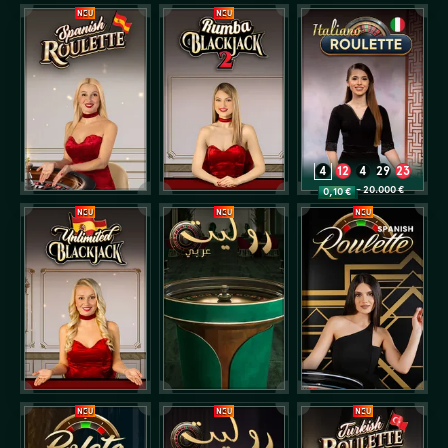
NEU
NEU
4
12
4
29
23
- 20.000 €
0,10 €
1
0
4
29
26
NEU
NEU
NEU
19
2
23
1
15
31
14
36
18
6
NEU
NEU
NEU