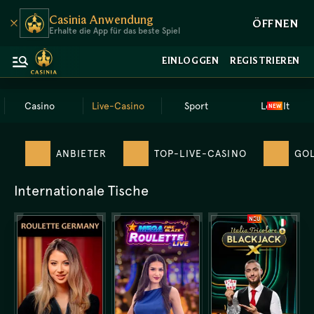
Casinia Anwendung
ÖFFNEN
Erhalte die App für das beste Spiel
EINLOGGEN
REGISTRIEREN
Casino
Live-Casino
Sport
Loot It
NEW
ANBIETER
TOP-LIVE-CASINO
GO
Internationale Tische
NEU