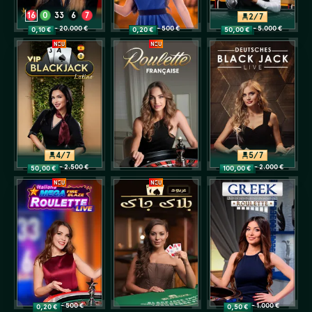
16
0
33
6
7
2/7
- 20.000 €
- 500 €
- 5.000 €
0,10 €
0,20 €
50,00 €
1
12
12
34
28
NEU
NEU
0
1
15
15
22
23
4
20
28
7
4/7
5/7
- 2.500 €
- 2.000 €
50,00 €
100,00 €
NEU
NEU
- 500 €
- 1.000 €
0,20 €
0,50 €