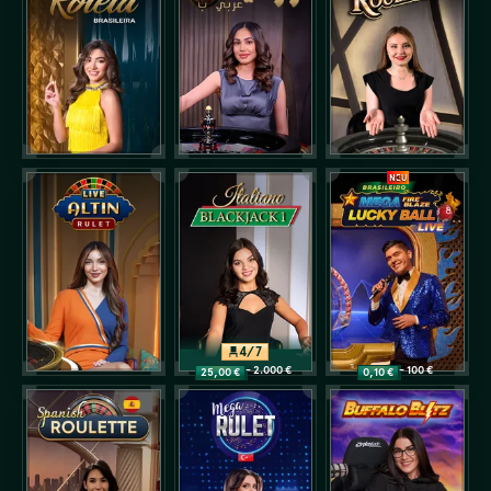
NEU
4/7
- 2.000 €
- 100 €
25,00 €
0,10 €