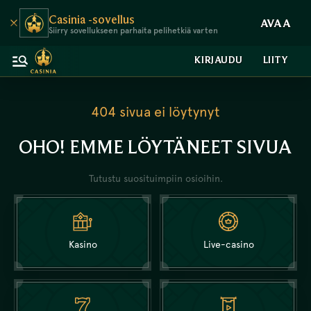
Casinia -sovellus
AVAA
Siirry sovellukseen parhaita pelihetkiä varten
KIRJAUDU
LIITY
404 sivua ei löytynyt
OHO! EMME LÖYTÄNEET SIVUA
Tutustu suosituimpiin osioihin.
Kasino
Live-casino