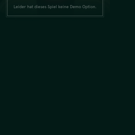
Leider hat dieses Spiel keine Demo Option.