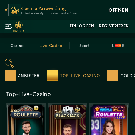
Casinia Anwendung
ÖFFNEN
Erhalte die App für das beste Spiel
EINLOGGEN
REGISTRIEREN
Casino
Live-Casino
Sport
Loot It
NEW
ANBIETER
TOP-LIVE-CASINO
GOLD 
Top-Live-Casino