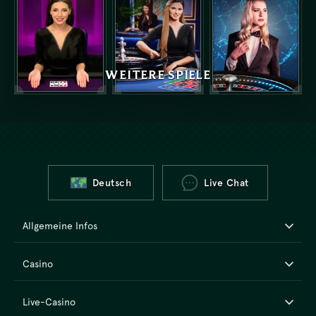
WEITERE SPIELE
Deutsch
Live Chat
Allgemeine Infos
Casino
Live-Casino