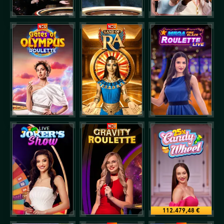
NEU
NEU
NEU
112.479,48 €