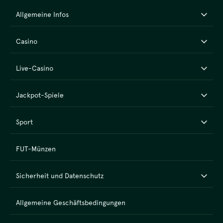
Allgemeine Infos
Casino
Live-Casino
Jackpot-Spiele
Sport
FUT-Münzen
Sicherheit und Datenschutz
Allgemeine Geschäftsbedingungen