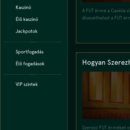
Kaszinó
A FUT érme a Casinia v
átvezetheted a FUT érm
Élő kaszinó
Jackpotok
Sportfogadás
Hogyan Szerez
Élő fogadások
VIP szintek
Szerezz FUT érméket e