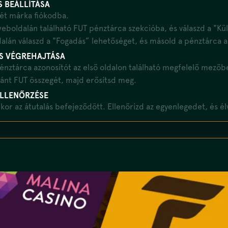
S BEÁLLÍTÁSA
ét márka fiókodba.
weboldalán található FUT pénztárca szekcióba, és válaszd a "Kü
alán válaszd a "Fogadás” lehetőséget, és másold a pénztárca a
ÁS VÉGREHAJTÁSA
pénztárca azonosítót az első oldalon található megfelelő mezőb
ívánt FUT összegét, majd erősítsd meg.
ELLENŐRZÉSE
ikor az átutalás befejeződött. Ellenőrizd az egyenlegedet, és él