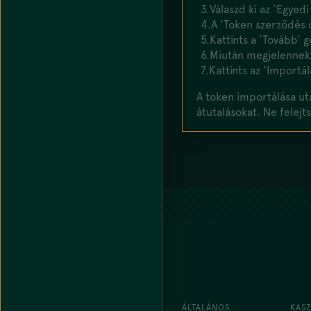
Válaszd ki az ‘Egyedi
A 'Token szerződé
Kattints a ‘Tovább’ 
Miután megjelennek a
Kattints az ‘Importá
A token importálása ut
átutalásokat. Ne felej
ÁLTALÁNOS
KAS