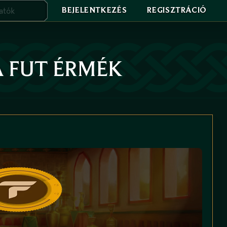
BEJELENTKEZÉS
REGISZTRÁCIÓ
tatók
 FUT ÉRMÉK