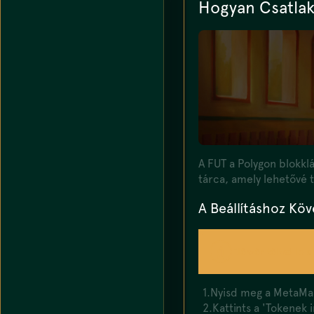
Hogyan Csatlak
A FUT a Polygon blokkl
tárca, amely lehetővé t
A Beállításhoz Köv
Először töltsd le a
Nyisd meg a MetaMask
Kattints a 'Tokenek 