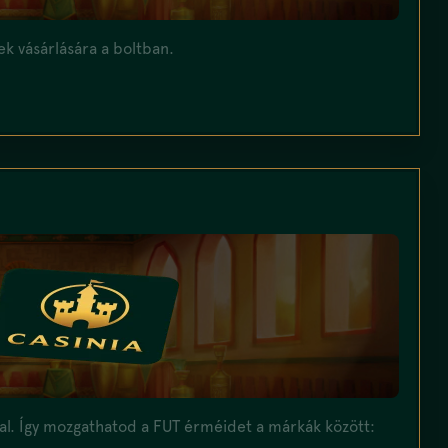
k vásárlására a boltban.
al. Így mozgathatod a FUT érméidet a márkák között: