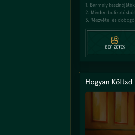
1. Bármely kaszinójáté
2. Minden befizetésből
3. Részvétel és dobogó
BEFIZETÉS
Hogyan Költsd 