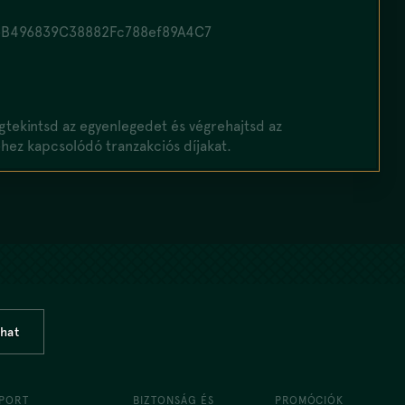
BC1eB496839C38882Fc788ef89A4C7
gtekintsd az egyenlegedet és végrehajtsd az
éhez kapcsolódó tranzakciós díjakat.
hat
PORT
BIZTONSÁG ÉS
PROMÓCIÓK