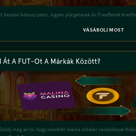
 kaszinó bónusz pénz, ingyen pörgetések és FreeBetek kredite
VÁSÁROLJ MOST
 Át A FUT-Ot A Márkák Között?
őződj meg arról, hogy mindkét márka oldalán rendelkezel fiókk