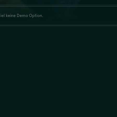
piel keine Demo Option.