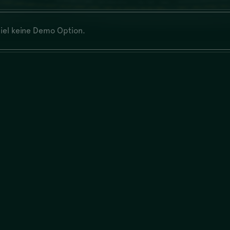
piel keine Demo Option.