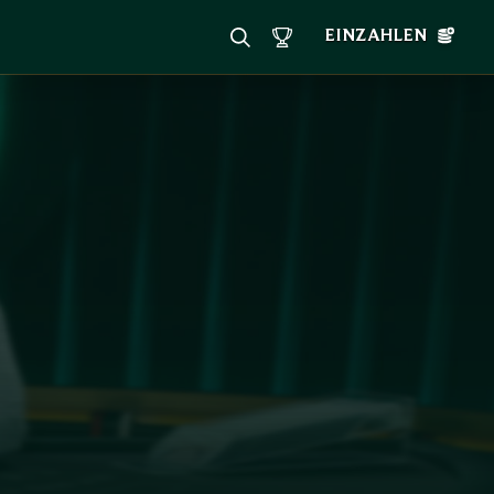
EINZAHLEN