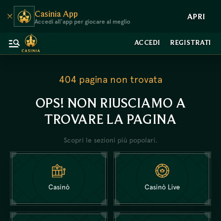
Casinia App
APRI
Accedi all'app per giocare al meglio
ACCEDI
REGISTRATI
404 pagina non trovata
OPS! NON RIUSCIAMO A
TROVARE LA PAGINA
Scopri le sezioni più popolari.
Casinò
Casinò Live