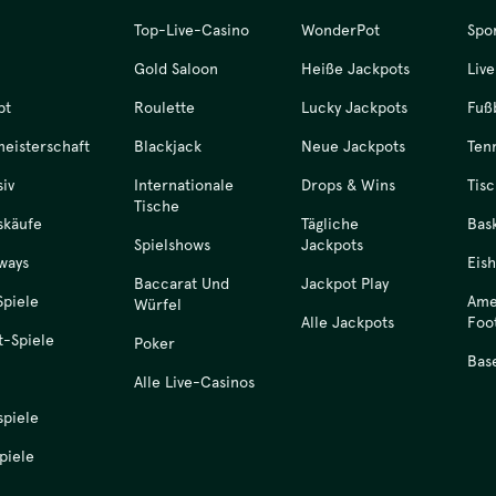
Top-Live-Casino
WonderPot
Spo
Gold Saloon
Heiße Jackpots
Liv
bt
Roulette
Lucky Jackpots
Fuß
eisterschaft
Blackjack
Neue Jackpots
Ten
siv
Internationale
Drops & Wins
Tis
Tische
skäufe
Tägliche
Bas
Spielshows
Jackpots
ways
Eis
Baccarat Und
Jackpot Play
Spiele
Ame
Würfel
Alle Jackpots
Foo
t-Spiele
Poker
Bas
Alle Live-Casinos
spiele
Spiele