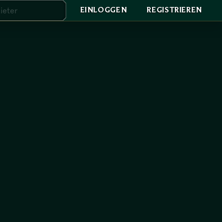
EINLOGGEN
REGISTRIEREN
ieter