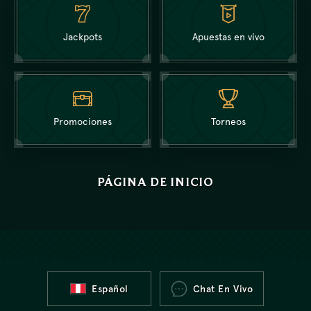
Jackpots
Apuestas en vivo
Promociones
Torneos
PÁGINA DE INICIO
Español
Chat En Vivo