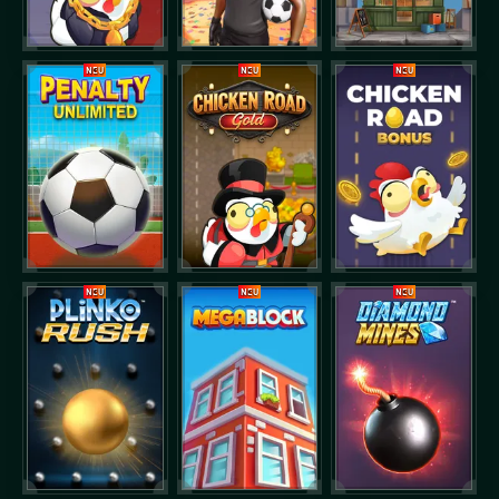
NEU
NEU
NEU
NEU
NEU
NEU