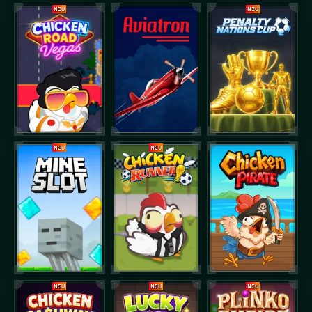
NEU
NEU
NEU
NEU
NEU
NEU
NEU