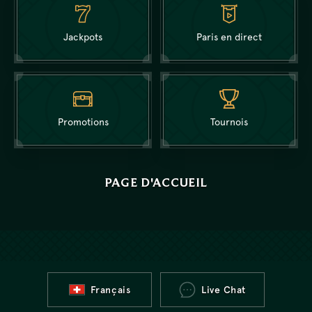
Jackpots
Paris en direct
Promotions
Tournois
PAGE D'ACCUEIL
Français
Live Chat