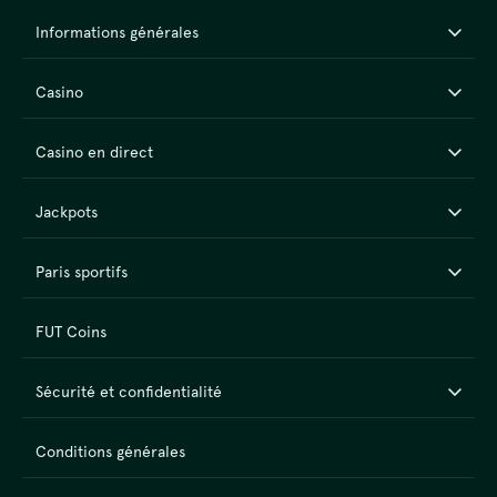
Informations générales
Casino
Casino en direct
Jackpots
Paris sportifs
FUT Coins
Sécurité et confidentialité
Conditions générales