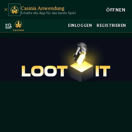
Casinia Anwendung
ÖFFNEN
Erhalte die App für das beste Spiel
EINLOGGEN
REGISTRIEREN