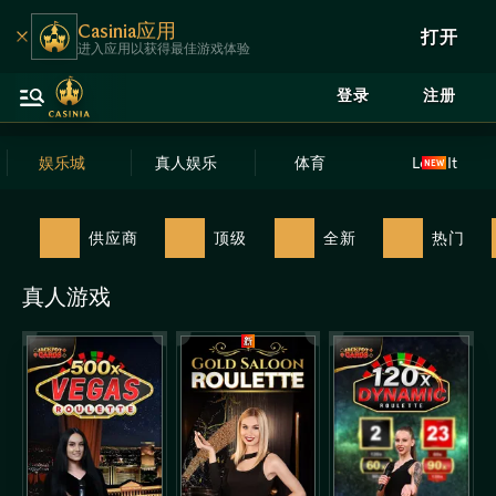
Casinia应用
打开
进入应用以获得最佳游戏体验
登录
注册
娱乐城
真人娱乐
体育
Loot It
NEW
供应商
顶级
全新
热门
真人游戏
新