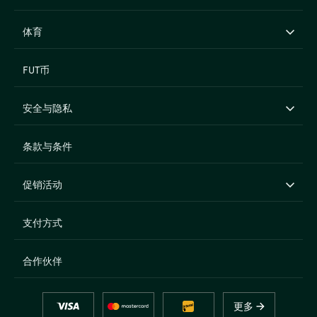
体育
FUT币
安全与隐私
条款与条件
促销活动
支付方式
合作伙伴
更多