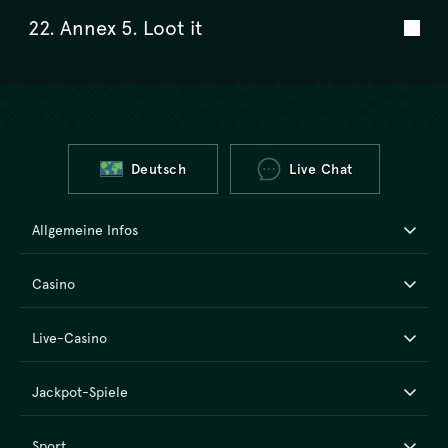
Annex 5. Loot it
Deutsch
Live Chat
Allgemeine Infos
Casino
Live-Casino
Jackpot-Spiele
Sport