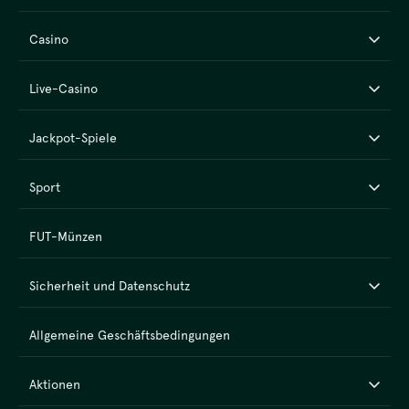
Es gibt nur Hunderte (Tausende!) von Designs, Geschichten und
Soundtracks. Man kann nicht genau sagen, wie oft eine Jackpot-
Casino
Kombination in all diesen Spielen getroffen wird!
Live-Casino
Jackpot-Spiele
Sport
FUT-Münzen
Sicherheit und Datenschutz
Allgemeine Geschäftsbedingungen
Aktionen