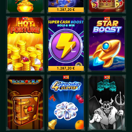
1.287,20 €
NEU
NEU
1.287,20 €
NEU
NEU