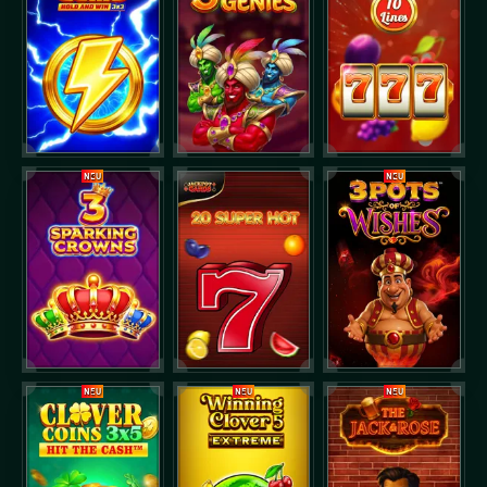
NEU
NEU
NEU
NEU
NEU