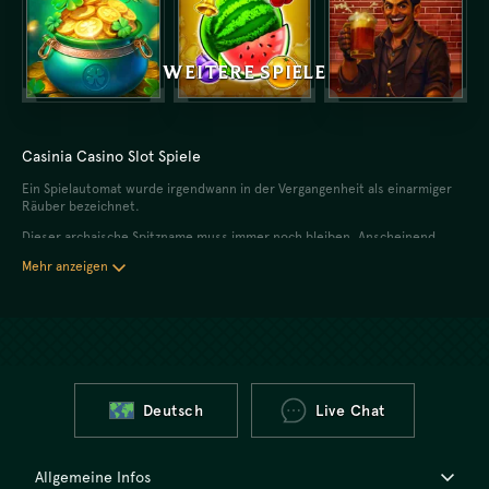
WEITERE SPIELE
Casinia Casino Slot Spiele
Ein Spielautomat wurde irgendwann in der Vergangenheit als einarmiger
Räuber bezeichnet.
Dieser archaische Spitzname muss immer noch bleiben. Anscheinend
haben
Online-Slots
von heute keine Waffen und keine anderen Anhänge
Mehr anzeigen
jeglicher Art. Und sie sind nicht mehr einfache Räuber.
Im Gegensatz zu den Spielautomaten ihrer Großeltern verfügen sie über
viele erweiterte Funktionen, um das Spielen ansprechender und
unterhaltsamer zu gestalten und den Hausvorteil zur Freude der Spieler
auf ein Minimum zu beschränken.
Slot-Spiele
von heute sind fast so spannend wie Pokerschlachten. Wenn
ihre vorherige Version nur eine einzige Gewinnlinie unterstützt, haben sie
Deutsch
Live Chat
jetzt umwerfende 40 Gewinnlinien und das ist nicht alles. Komplexe
Spielmechaniken sind etwas, das selbst nur die klügsten Köpfe einfallen
würden. Jeder Spielstil wird respektiert. Es können nahezu alle
Funktionen und Volatilitätsstufen ausgewählt werden.
Allgemeine Infos